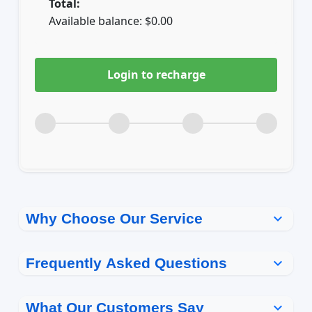
Total:
Available balance:
$
0.00
Login to recharge
Why Choose Our Service
expand_more
Frequently Asked Questions
expand_more
How long does a top-up take to
What Our Customers Say
expand_more